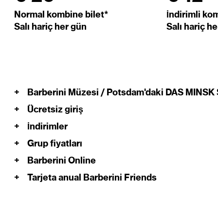
Normal kombine bilet*
İndirimli ko
Salı hariç her gün
Salı hariç h
+
Barberini Müzesi / Potsdam'daki DAS MINSK S
+
Ücretsiz giriş
+
İndirimler
+
Grup fiyatları
+
Barberini Online
+
Tarjeta anual Barberini Friends