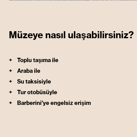
Müzeye nasıl ulaşabilirsiniz?
+
Toplu taşıma ile
+
Araba ile
+
Su taksisiyle
+
Tur otobüsüyle
+
Barberini'ye engelsiz erişim