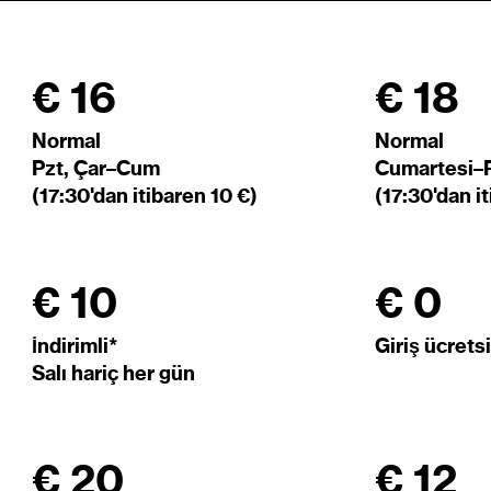
€ 16
€ 18
Normal
Normal
Pzt, Çar–Cum
Cumartesi–Pa
(17:30'dan itibaren 10 €)
(17:30'dan i
€ 10
€ 0
İndirimli*
Giriş ücrets
Salı hariç her gün
€ 20
€ 12