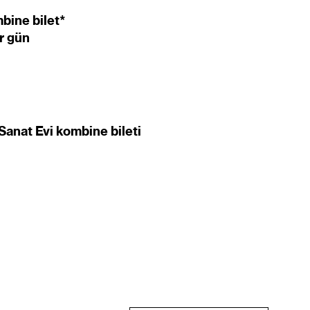
mbine bilet*
er gün
anat Evi kombine bileti