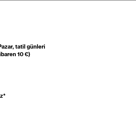
zar, tatil günleri
tibaren 10 €)
iz*