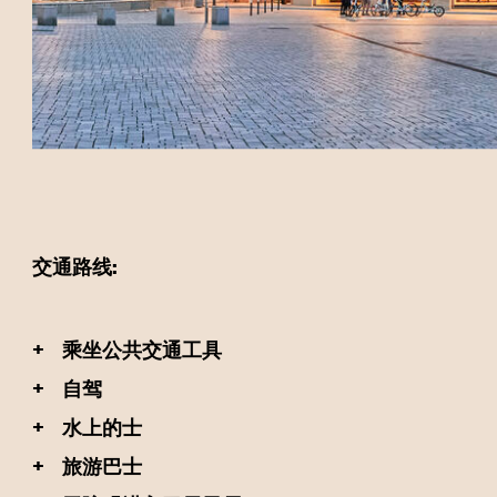
交通路线:
+
乘坐公共交通工具
+
自驾
+
水上的士
+
旅游巴士