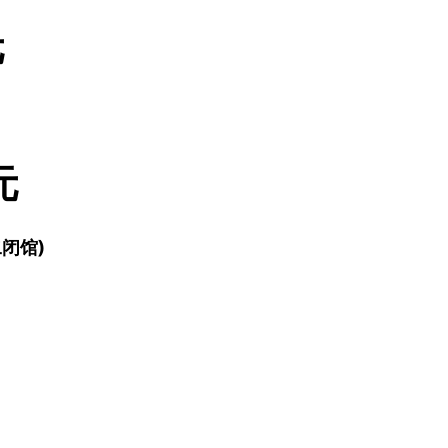
元
元
闭馆)