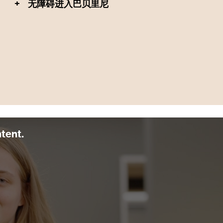
+
无障碍进入巴贝里尼
ntent.