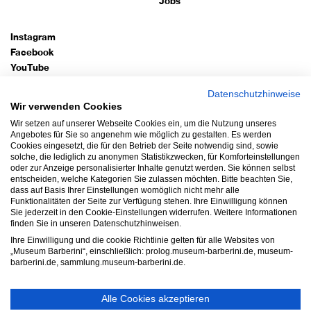
Jobs
Instagram
Facebook
YouTube
TripAdvisor
Datenschutzhinweise
Google Arts
Wir verwenden Cookies
Wir setzen auf unserer Webseite Cookies ein, um die Nutzung unseres
Bleiben Sie auf dem Laufenden!
Angebotes für Sie so angenehm wie möglich zu gestalten. Es werden
Cookies eingesetzt, die für den Betrieb der Seite notwendig sind, sowie
Newsletter abonnieren
solche, die lediglich zu anonymen Statistikzwecken, für Komforteinstellungen
oder zur Anzeige personalisierter Inhalte genutzt werden. Sie können selbst
entscheiden, welche Kategorien Sie zulassen möchten. Bitte beachten Sie,
Impressum
dass auf Basis Ihrer Einstellungen womöglich nicht mehr alle
Funktionalitäten der Seite zur Verfügung stehen. Ihre Einwilligung können
Datenschutz
Sie jederzeit in den Cookie-Einstellungen widerrufen. Weitere Informationen
AGB
finden Sie in unseren Datenschutzhinweisen.
Hausordnung
Ihre Einwilligung und die cookie Richtlinie gelten für alle Websites von
„Museum Barberini“, einschließlich: prolog.museum-barberini.de, museum-
Barrierefreiheit
barberini.de, sammlung.museum-barberini.de.
Widerruf
Cookie-Einstellungen
Alle Cookies akzeptieren