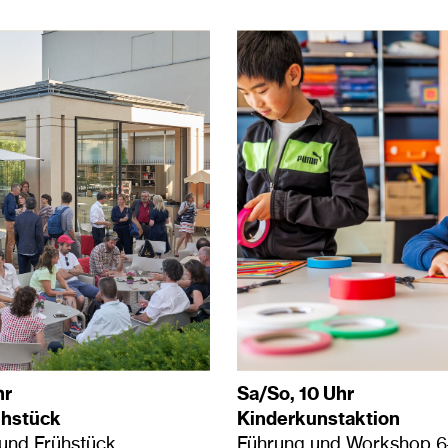
hr
Sa/So, 10 Uhr
ühstück
Kinderkunstaktion
und Frühstück
Führung und Workshop 6–