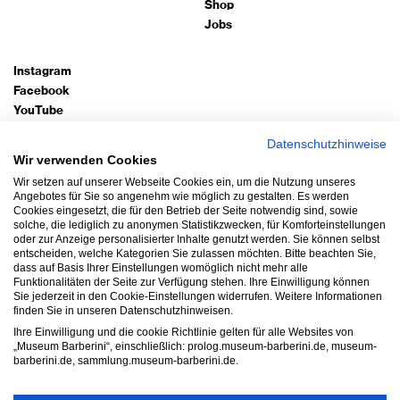
Shop
Jobs
Instagram
Facebook
YouTube
TripAdvisor
Datenschutzhinweise
Google Arts
Wir verwenden Cookies
Wir setzen auf unserer Webseite Cookies ein, um die Nutzung unseres
Bleiben Sie auf dem Laufenden!
Angebotes für Sie so angenehm wie möglich zu gestalten. Es werden
Cookies eingesetzt, die für den Betrieb der Seite notwendig sind, sowie
Newsletter abonnieren
solche, die lediglich zu anonymen Statistikzwecken, für Komforteinstellungen
oder zur Anzeige personalisierter Inhalte genutzt werden. Sie können selbst
entscheiden, welche Kategorien Sie zulassen möchten. Bitte beachten Sie,
Impressum
dass auf Basis Ihrer Einstellungen womöglich nicht mehr alle
Funktionalitäten der Seite zur Verfügung stehen. Ihre Einwilligung können
Datenschutz
Sie jederzeit in den Cookie-Einstellungen widerrufen. Weitere Informationen
AGB
finden Sie in unseren Datenschutzhinweisen.
Ihre Einwilligung und die cookie Richtlinie gelten für alle Websites von
Hausordnung
„Museum Barberini“, einschließlich: prolog.museum-barberini.de, museum-
Barrierefreiheit
barberini.de, sammlung.museum-barberini.de.
Widerruf