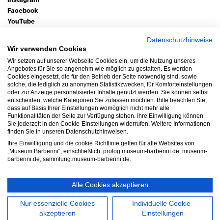
Instagram
Facebook
YouTube
TripAdvisor
Datenschutzhinweise
Google Arts
Wir verwenden Cookies
Wir setzen auf unserer Webseite Cookies ein, um die Nutzung unseres
Bleiben Sie auf dem Laufenden!
Angebotes für Sie so angenehm wie möglich zu gestalten. Es werden
Cookies eingesetzt, die für den Betrieb der Seite notwendig sind, sowie
Newsletter abonnieren
solche, die lediglich zu anonymen Statistikzwecken, für Komforteinstellungen
oder zur Anzeige personalisierter Inhalte genutzt werden. Sie können selbst
entscheiden, welche Kategorien Sie zulassen möchten. Bitte beachten Sie,
Impressum
dass auf Basis Ihrer Einstellungen womöglich nicht mehr alle
Funktionalitäten der Seite zur Verfügung stehen. Ihre Einwilligung können
Datenschutz
Sie jederzeit in den Cookie-Einstellungen widerrufen. Weitere Informationen
AGB
finden Sie in unseren Datenschutzhinweisen.
Ihre Einwilligung und die cookie Richtlinie gelten für alle Websites von
Hausordnung
„Museum Barberini“, einschließlich: prolog.museum-barberini.de, museum-
Barrierefreiheit
barberini.de, sammlung.museum-barberini.de.
Widerruf
Alle Cookies akzeptieren
Cookie-Einstellungen
Nur essenzielle Cookies
Individuelle Cookie-
Copyright © 2026 Museen der Hasso Plattner Foundation gGmbH,
akzeptieren
Einstellungen
Museum Barberini