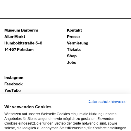
Museum Barberini
Kontakt
Alter Markt
Presse
Humboldtstraße 5–6
Vermietung
14467 Potsdam
Tickets
Shop
Jobs
Instagram
Facebook
YouTube
TripAdvisor
Datenschutzhinweise
Google Arts
Wir verwenden Cookies
Wir setzen auf unserer Webseite Cookies ein, um die Nutzung unseres
Bleiben Sie auf dem Laufenden!
Angebotes für Sie so angenehm wie möglich zu gestalten. Es werden
Cookies eingesetzt, die für den Betrieb der Seite notwendig sind, sowie
Newsletter abonnieren
solche, die lediglich zu anonymen Statistikzwecken, für Komforteinstellungen