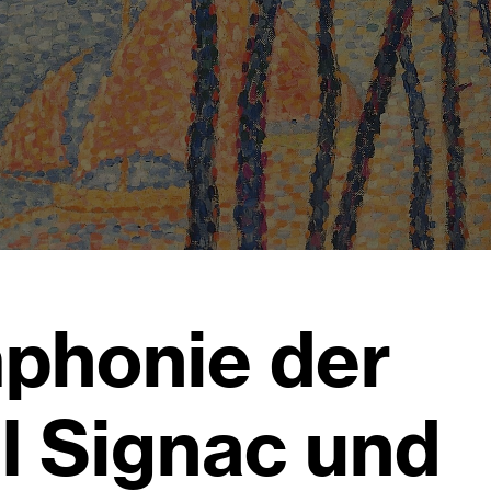
mphonie der
l Signac und