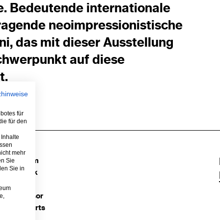
 Bedeutende internationale
ragende neoimpressionistische
, das mit dieser Ausstellung
Schwerpunkt auf diese
t.
zhinweise
botes für
ie für den
 Inhalte
assen
nicht mehr
en Sie
Instagram
den Sie in
Facebook
YouTube
useum
e,
TripAdvisor
Google Arts