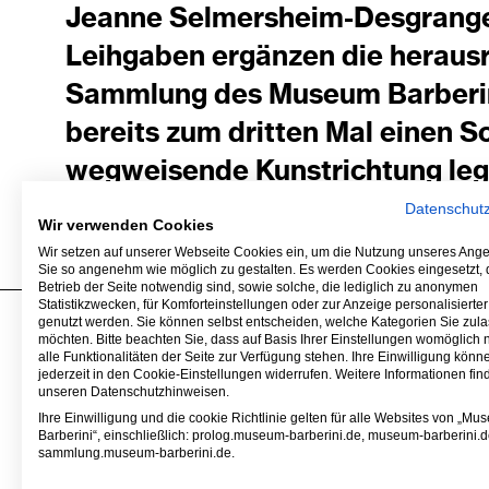
Jeanne Selmersheim-Desgrange.
Leihgaben ergänzen die heraus
Sammlung des Museum Barberini
bereits zum dritten Mal einen 
wegweisende Kunstrichtung leg
Datenschut
Wir verwenden Cookies
Wir setzen auf unserer Webseite Cookies ein, um die Nutzung unseres Ange
Sie so angenehm wie möglich zu gestalten. Es werden Cookies eingesetzt, d
Betrieb der Seite notwendig sind, sowie solche, die lediglich zu anonymen
Statistikzwecken, für Komforteinstellungen oder zur Anzeige personalisierter
genutzt werden. Sie können selbst entscheiden, welche Kategorien Sie zul
möchten. Bitte beachten Sie, dass auf Basis Ihrer Einstellungen womöglich 
alle Funktionalitäten der Seite zur Verfügung stehen. Ihre Einwilligung könn
Museum Barberini
Kontakt
jederzeit in den Cookie-Einstellungen widerrufen. Weitere Informationen fin
Alter Markt
Presse
unseren Datenschutzhinweisen.
Humboldtstraße 5–6
Vermietung
Ihre Einwilligung und die cookie Richtlinie gelten für alle Websites von „M
Barberini“, einschließlich: prolog.museum-barberini.de, museum-barberini.d
14467 Potsdam
Tickets
sammlung.museum-barberini.de.
Shop
Jobs