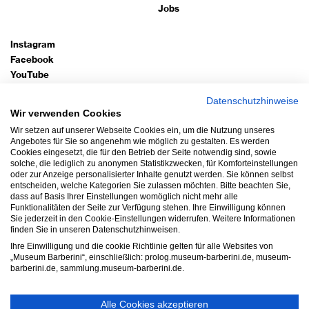
Jobs
Instagram
Facebook
YouTube
TripAdvisor
Datenschutzhinweise
Google Arts
Wir verwenden Cookies
Wir setzen auf unserer Webseite Cookies ein, um die Nutzung unseres
Bleiben Sie auf dem Laufenden!
Angebotes für Sie so angenehm wie möglich zu gestalten. Es werden
Cookies eingesetzt, die für den Betrieb der Seite notwendig sind, sowie
Newsletter abonnieren
solche, die lediglich zu anonymen Statistikzwecken, für Komforteinstellungen
oder zur Anzeige personalisierter Inhalte genutzt werden. Sie können selbst
entscheiden, welche Kategorien Sie zulassen möchten. Bitte beachten Sie,
Impressum
dass auf Basis Ihrer Einstellungen womöglich nicht mehr alle
Funktionalitäten der Seite zur Verfügung stehen. Ihre Einwilligung können
Datenschutz
Sie jederzeit in den Cookie-Einstellungen widerrufen. Weitere Informationen
AGB
finden Sie in unseren Datenschutzhinweisen.
Hausordnung
Ihre Einwilligung und die cookie Richtlinie gelten für alle Websites von
„Museum Barberini“, einschließlich: prolog.museum-barberini.de, museum-
Barrierefreiheit
barberini.de, sammlung.museum-barberini.de.
Widerruf
Cookie-Einstellungen
Alle Cookies akzeptieren