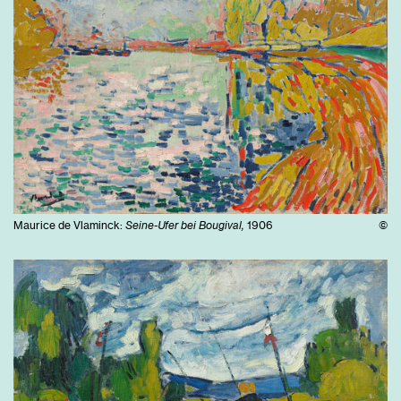
Maurice de Vlaminck:
Seine-Ufer bei Bougival,
1906
©