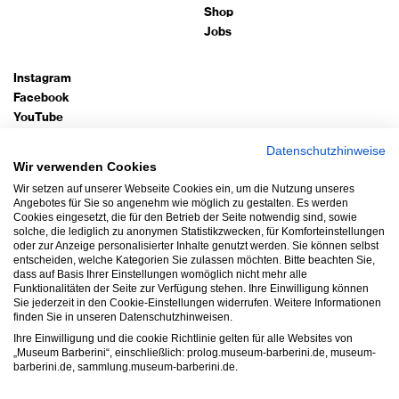
Shop
Jobs
Instagram
Facebook
YouTube
TripAdvisor
Datenschutzhinweise
Google Arts
Wir verwenden Cookies
Wir setzen auf unserer Webseite Cookies ein, um die Nutzung unseres
Bleiben Sie auf dem Laufenden!
Angebotes für Sie so angenehm wie möglich zu gestalten. Es werden
Cookies eingesetzt, die für den Betrieb der Seite notwendig sind, sowie
Newsletter abonnieren
solche, die lediglich zu anonymen Statistikzwecken, für Komforteinstellungen
oder zur Anzeige personalisierter Inhalte genutzt werden. Sie können selbst
entscheiden, welche Kategorien Sie zulassen möchten. Bitte beachten Sie,
Impressum
dass auf Basis Ihrer Einstellungen womöglich nicht mehr alle
Funktionalitäten der Seite zur Verfügung stehen. Ihre Einwilligung können
Datenschutz
Sie jederzeit in den Cookie-Einstellungen widerrufen. Weitere Informationen
AGB
finden Sie in unseren Datenschutzhinweisen.
Hausordnung
Ihre Einwilligung und die cookie Richtlinie gelten für alle Websites von
„Museum Barberini“, einschließlich: prolog.museum-barberini.de, museum-
Barrierefreiheit
barberini.de, sammlung.museum-barberini.de.
Widerruf